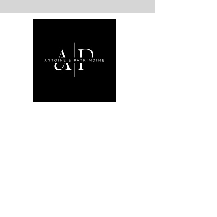
N'HÉSITEZ PAS À NOUS CONTACTER PAR E-MAIL
OU PAR TÉLÉPHONE :
Téléphone :
06.98.41.74.20
E-mail :
antoine@antoine-et-patrimoine.com
VOUS POUVEZ ÉGALEMENT NOUS JOINDRE VIA LE
FORMULAIRE CI-DESSOUS :